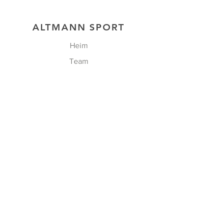
ALTMANN SPORT
Heim
Team
Kontakt
UNSERE EXKLUSIVITÄTEN
GESCHÄFT
FOLGEN SIE UNS
Facebook
Instagram