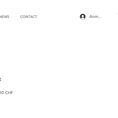
Anmelden
NEWS
CONTACT
t
ardpreis
Sale-
00 CHF
Preis