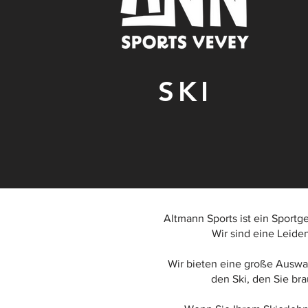
SKI
Altmann Sports ist ein Sportges
Wir sind eine Leide
Wir bieten eine große Auswah
den Ski, den Sie br