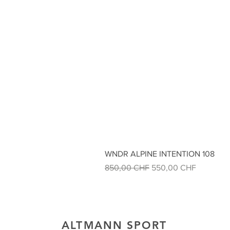
WNDR ALPINE INTENTION 108
Standardpreis
Sale-Preis
850,00 CHF
550,00 CHF
ALTMANN SPORT