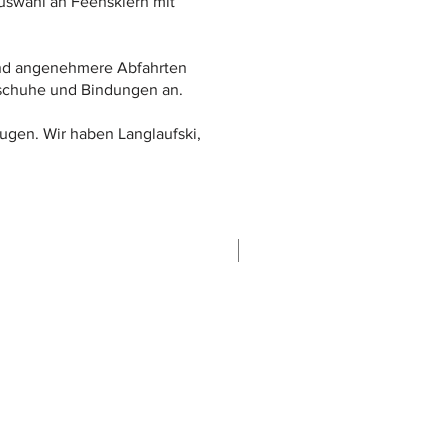
uswahl an Feenskiern mit
 und angenehmere Abfahrten
enschuhe und Bindungen an.
zugen. Wir haben Langlaufski,
Promo