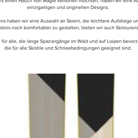
is einen Hauch von Magie verleihen möchten, haben wir eine A
einzigartigen und originellen Designs.
ns haben wir eine Auswahl an Skiern, die leichtere Aufstiege
ebnis noch komfortabler zu gestalten, bieten wir auch Skitour
 für alle, die lange Spaziergänge im Wald und auf Loipen bevor
die für alle Skistile und Schneebedingungen geeignet sind.