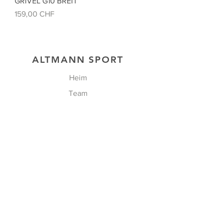
GRIVEL G10 BREIT
Preis
159,00 CHF
ALTMANN SPORT
Heim
Team
Kontakt
UNSERE EXKLUSIVITÄTEN
GESCHÄFT
FOLGEN SIE UNS