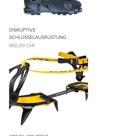
DISRUPTIVE
SCHLÜSSELAUSRÜSTUNG
Preis
650,00 CHF