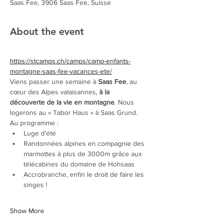
Saas Fee, 3906 Saas Fee, Suisse
About the event
https://stcamps.ch/camps/camp-enfants-
montagne-saas-fee-vacances-ete/
Viens passer une semaine à 
Saas Fee
, au 
cœur des Alpes valaisannes, 
à la 
découverte de la vie en montagne
. Nous 
logerons au « Tabor Haus » à Saas Grund.
Au programme :
Luge d’été
Randonnées alpines en compagnie des 
marmottes à plus de 3000m grâce aux 
télécabines du domaine de Hohsaas
Accrobranche, enfin le droit de faire les 
singes !
Show More