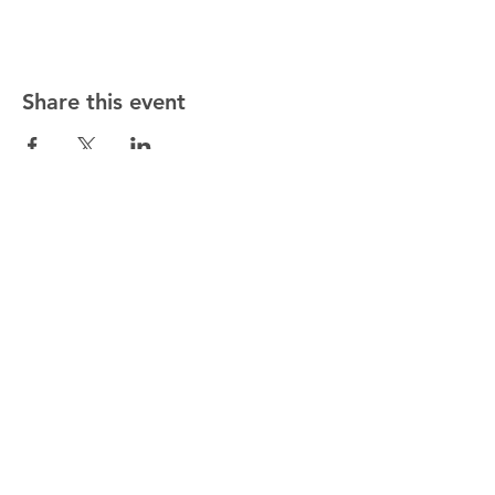
Share this event
ALTMANN SPORT
Home
Team
Contact
OUR EXCLUSIVITIES