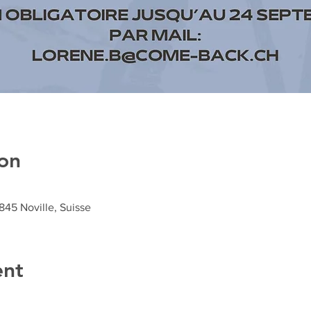
on
1845 Noville, Suisse
ent