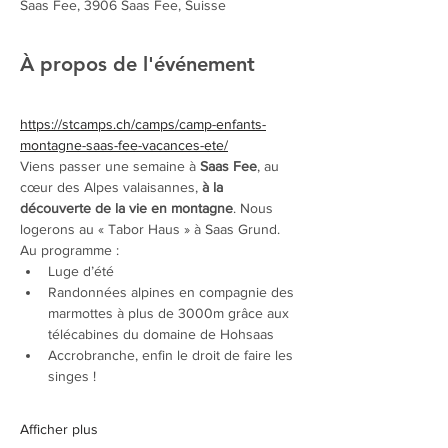
Saas Fee, 3906 Saas Fee, Suisse
À propos de l'événement
https://stcamps.ch/camps/camp-enfants-
montagne-saas-fee-vacances-ete/
Viens passer une semaine à 
Saas Fee
, au 
cœur des Alpes valaisannes, 
à la 
découverte de la vie en montagne
. Nous 
logerons au « Tabor Haus » à Saas Grund.
Au programme :
Luge d’été
Randonnées alpines en compagnie des 
marmottes à plus de 3000m grâce aux 
télécabines du domaine de Hohsaas
Accrobranche, enfin le droit de faire les 
singes !
Afficher plus