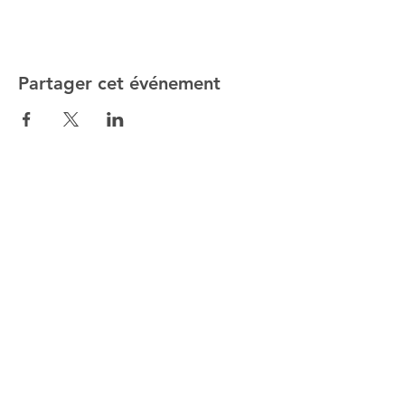
Partager cet événement
ALTMANN SPORT
Home
Team
Contact
NOS EXCLUSIVITÉS
SHOP