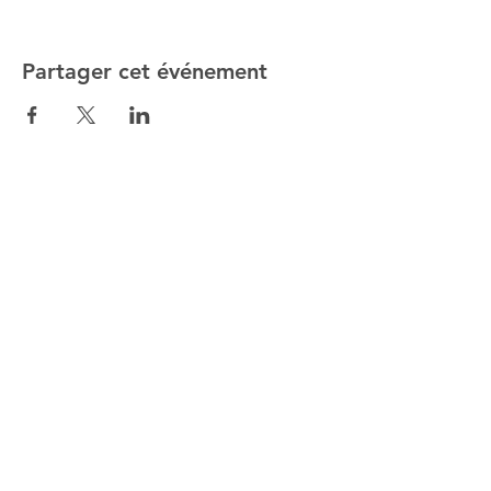
Partager cet événement
ALTMANN SPORT
Home
Team
Contact
NOS EXCLUSIVITÉS
SHOP