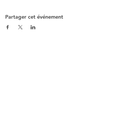
Partager cet événement
ALTMANN SPORT
Home
Team
Contact
NOS EXCLUSIVITÉS
SHOP