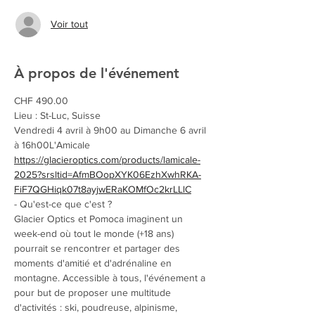
Voir tout
À propos de l'événement
CHF 490.00
Lieu : St-Luc, Suisse
Vendredi 4 avril à 9h00 au Dimanche 6 avril 
à 16h00L'Amicale 
https://glacieroptics.com/products/lamicale-
2025?srsltid=AfmBOopXYK06EzhXwhRKA-
FiF7QGHiqk07t8ayjwERaKOMfOc2krLLlC
- Qu'est-ce que c'est ?
Glacier Optics et Pomoca imaginent un 
week-end où tout le monde (+18 ans) 
pourrait se rencontrer et partager des 
moments d'amitié et d'adrénaline en 
montagne. Accessible à tous, l'événement a 
pour but de proposer une multitude 
d'activités : ski, poudreuse, alpinisme, 