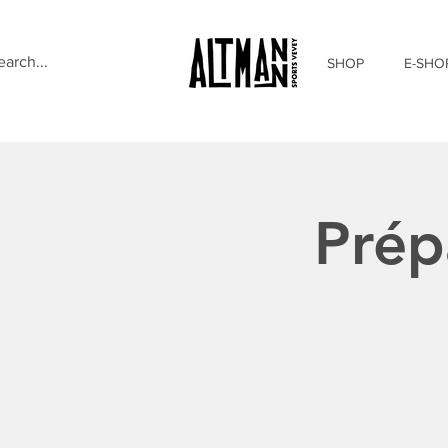
SHOP
E-SHO
Prép