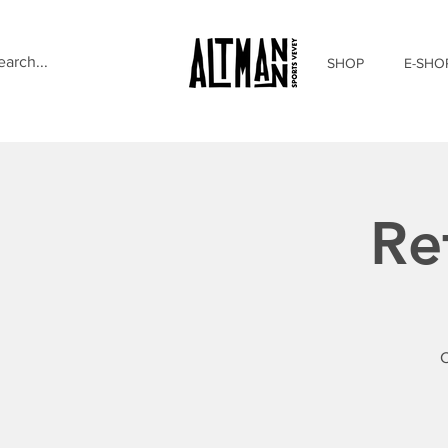
SHOP
E-SHO
Re
C