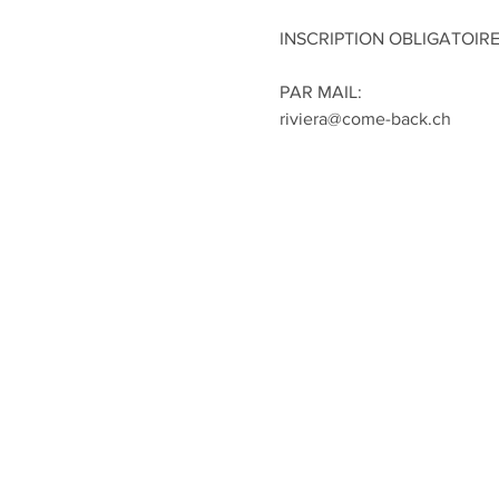
INSCRIPTION OBLIGATOIR
PAR MAIL:
riviera@come-back.ch
Grand-Rue 18, 1814 La tour-d