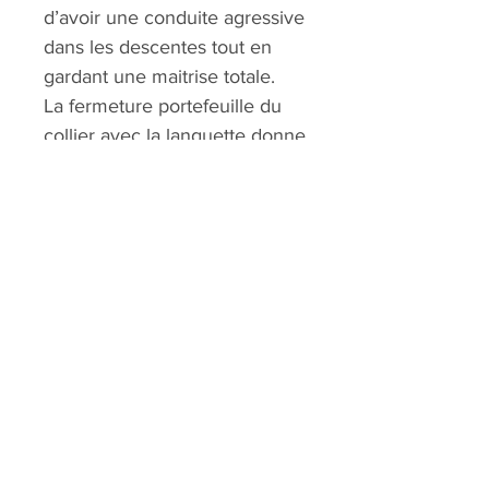
d’avoir une conduite agressive
dans les descentes tout en
gardant une maitrise totale.
La fermeture portefeuille du
collier avec la languette donne
une flexion progressive et
dynamique.
CHAUSSON
TERMOFORMABLE
ALTMANN SPORT
Home