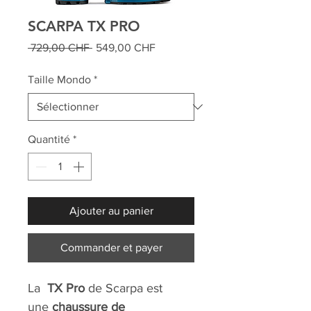
SCARPA TX PRO
Prix
Prix
 729,00 CHF 
549,00 CHF
original
promotionnel
Taille Mondo
*
Quantité
*
Ajouter au panier
Commander et payer
La
TX Pro
de Scarpa est
une
chaussure de